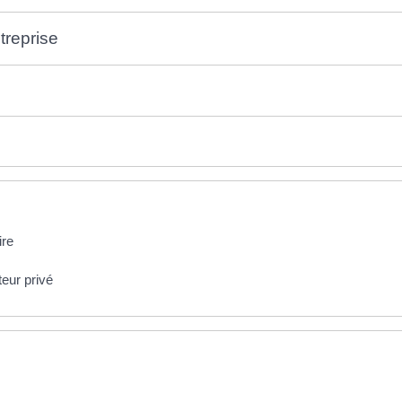
treprise
ire
teur privé