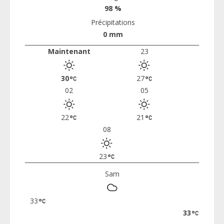
98 %
Précipitations
0 mm
Maintenant
23
30
27
02
05
22
21
08
23
Sam
33
33