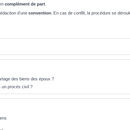
en
complément de part
.
 rédaction d'une
convention
. En cas de conflit, la procédure se déroule
partage des biens des époux ?
un procès civil ?
iens