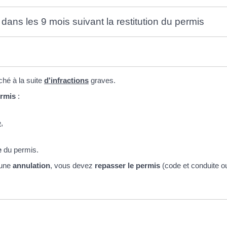
dans les 9 mois suivant la restitution du permis
hé à la suite
d'infractions
graves.
ermis
:
e
,
e
du permis.
'une
annulation
, vous devez
repasser le permis
(code et conduite o