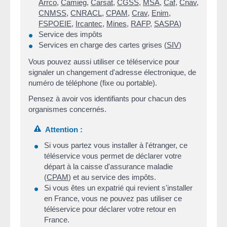
Arrco
,
Camieg
,
Carsat
,
CGSS
,
MSA
,
Caf
,
Cnav
,
CNMSS
,
CNRACL
,
CPAM
,
Crav
,
Enim
,
FSPOEIE
,
Ircantec
,
Mines
,
RAFP
,
SASPA
)
Service des impôts
Services en charge des cartes grises (
SIV
)
Vous pouvez aussi utiliser ce téléservice pour
signaler un changement d'adresse électronique, de
numéro de téléphone (fixe ou portable).
Pensez à avoir vos identifiants pour chacun des
organismes concernés.
Attention :
Si vous partez vous installer à l'étranger, ce
téléservice vous permet de déclarer votre
départ à la caisse d'assurance maladie
(
CPAM
) et au service des impôts.
Si vous êtes un expatrié qui revient s'installer
en France, vous ne pouvez pas utiliser ce
téléservice pour déclarer votre retour en
France.