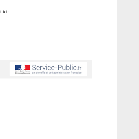
ici :