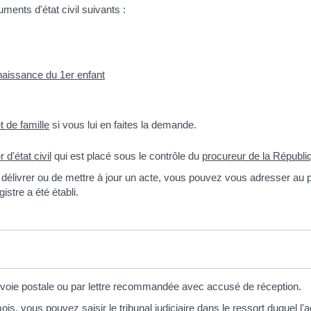
ments d'état civil suivants :
naissance du 1er enfant
et de famille
si vous lui en faites la demande.
r d'état civil
qui est placé sous le contrôle du
procureur de la Républi
s délivrer ou de mettre à jour un acte, vous pouvez vous adresser au 
gistre a été établi.
voie postale ou par lettre recommandée avec accusé de réception.
, vous pouvez saisir le tribunal judiciaire dans le ressort duquel l'act