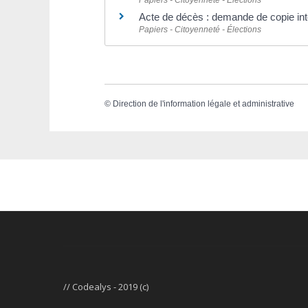
Papiers - Citoyenneté - Élections
Acte de décès : demande de copie int
Papiers - Citoyenneté - Élections
©
Direction de l'information légale et administrative
// Codealys - 2019 (c)