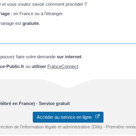
 et vous voulez savoir comment procéder ?
riage
: en France ou à l'étranger.
mariage est
gratuite
.
pouvez faire votre demande
sur internet
.
ce-Public.fr
ou
utiliser
FranceConnect
.
ébré en France) - Service gratuit
Accéder au service en ligne
rection de l'information légale et administrative (Dila) - Première minis