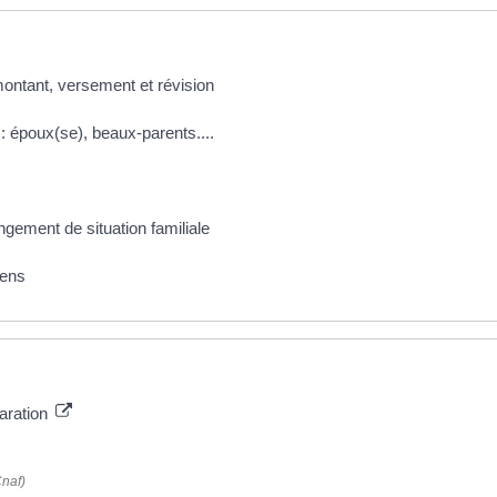
montant, versement et révision
 : époux(se), beaux-parents....
ngement de situation familiale
iens
paration
Cnaf)