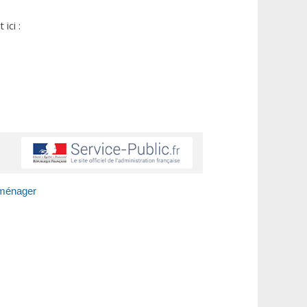
ici :
aménager