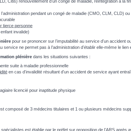
Citis) renouvellement d'un congé de maladie, réintégration à la fin 
l'administration pendant un congé de maladie (CMO, CLM, CLD) ou 
incurable
r tierce personne
enfant invalide)
énière
pour se prononcer sur l'imputabilité au service d'un accident o
service ne permet pas à l’administration d'établir elle-même le lien en
rmation plénière
dans les situations suivantes :
ente suite à maladie professionnelle
idité
en cas d'invalidité résultant d'un accident de service ayant ent
tagiaire licencié pour inaptitude physique
 est composé de 3 médecins titulaires et 1 ou plusieurs médecins su
pécialistes est établie par le préfet sur proposition de l'
ARS
après av