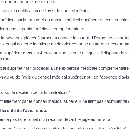
ise comme formuler ce recours.
uivant la notification de l'avis du conseil médical.
l médical qui la transmet au conseil médical supérieur et vous en info
éder à une expertise médicale complémentaire.
a base des pièces figurant au dossier le jour où il l'examine, c’est-à
mis et qui doit être identique au dossier examiné en premier ressort pa
l supérieur dans les 4 mois suivant la date à laquelle il dispose de vo
nfirmé.
ical supérieur fait procéder à une expertise médicale complémentaire
n au vu de l'avis du conseil médical supérieur ou, en l’absence d'avis 
al sur la décision de l’administration ?
tuellement par le conseil médical supérieur ne lient pas l'administrati
fférente de l'avis rendu
.
ce pas faire l'objet d'un recours devant le juge administratif.
cédure (absence de consultation du conseil, consultation irrégulière), 