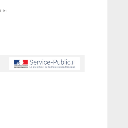
ici :