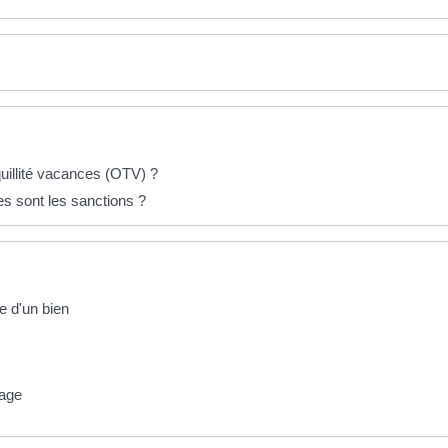
quillité vacances (OTV) ?
les sont les sanctions ?
e d'un bien
lage