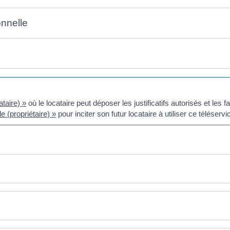
onnelle
ataire) »
où le locataire peut déposer les justificatifs autorisés et les f
e (propriétaire) »
pour inciter son futur locataire à utiliser ce téléservi