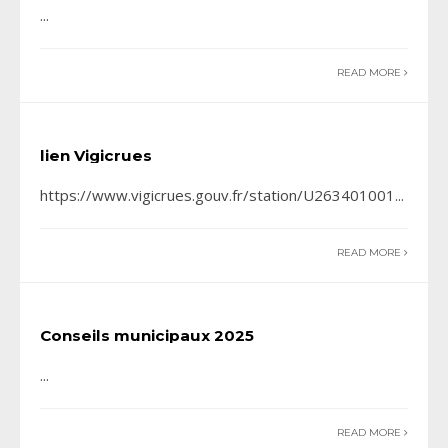
...
READ MORE
lien Vigicrues
https://www.vigicrues.gouv.fr/station/U263401001
...
READ MORE
Conseils municipaux 2025
...
READ MORE