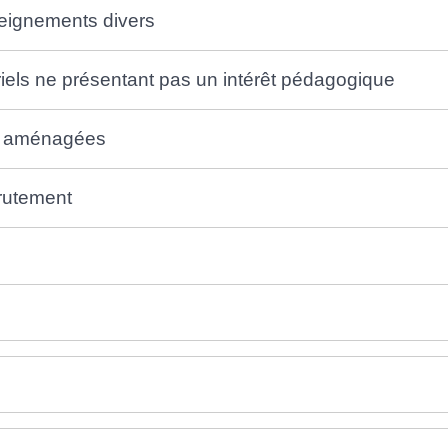
seignements divers
riels ne présentant pas un intérêt pédagogique
es aménagées
crutement