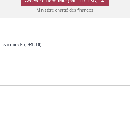
Accéder au formulaire (pdf - 117.1 KB)
Ministère chargé des finances
oits indirects (DRDDI)