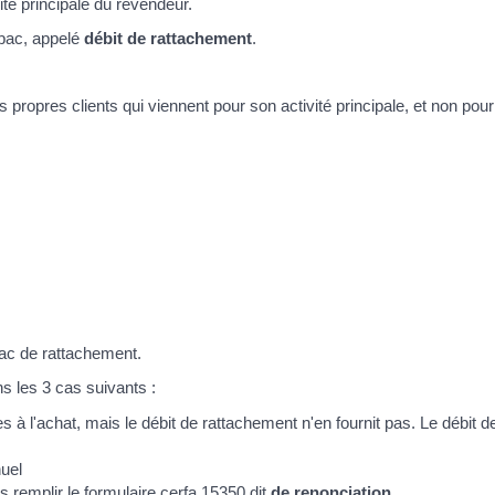
vité principale du revendeur.
tabac, appelé
débit de rattachement
.
propres clients qui viennent pour son activité principale, et non pour 
ac de rattachement.
s les 3 cas suivants :
à l'achat, mais le débit de rattachement n'en fournit pas. Le débit de
uel
rs remplir le formulaire cerfa 15350 dit
de renonciation
.