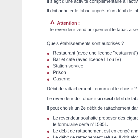
Il s'agit d'une activité complémentaire à l'acti
Il doit acheter le tabac auprès d'un débit de 
Attention :
le revendeur vend uniquement le tabac à ses 
Quels établissements sont autorisés ?
Restaurant (avec une licence "restaurant")
Bar et café (avec licence III ou IV)
Station-service
Prison
Caserne
Débit de rattachement : comment le choisir ?
Le revendeur doit choisir
un seul
débit de tab
Il peut choisir un 2
e
débit de rattachement dan
Le revendeur souhaite proposer des cigares 
le formulaire cerfa n°15351.
Le débit de rattachement est en congé ann
Le débit de rattachement refuse. Il doit alo