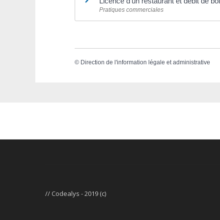
Licence d'un restaurant et débit de b
Pratiques commerciales
©
Direction de l'information légale et administrative
// Codealys - 2019 (c)