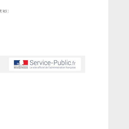
ici :