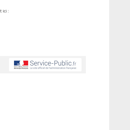
ici :