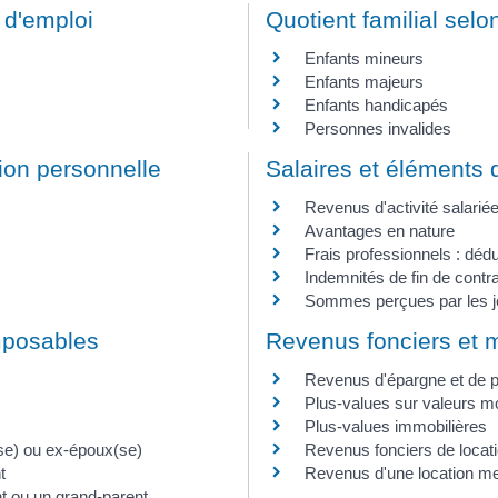
 d'emploi
Quotient familial sel
Enfants mineurs
Enfants majeurs
Enfants handicapés
Personnes invalides
tion personnelle
Salaires et éléments 
Revenus d'activité salarié
Avantages en nature
Frais professionnels : déduc
Indemnités de fin de contra
Sommes perçues par les 
imposables
Revenus fonciers et m
Revenus d'épargne et de 
Plus-values sur valeurs mo
Plus-values immobilières
(se) ou ex-époux(se)
Revenus fonciers de locati
t
Revenus d'une location m
t ou un grand-parent