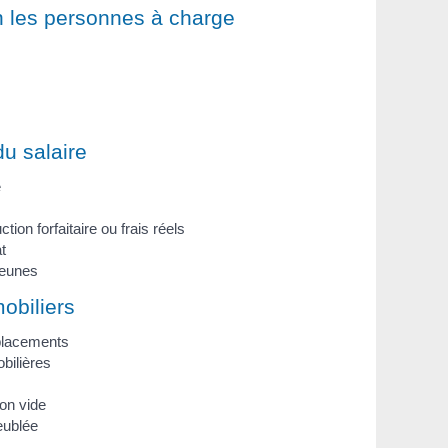
on les personnes à charge
du salaire
e
tion forfaitaire ou frais réels
t
jeunes
obiliers
placements
bilières
on vide
eublée