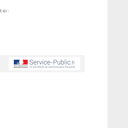
ici :