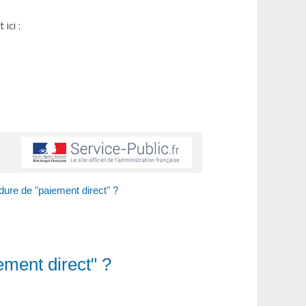
ici :
dure de "paiement direct" ?
ement direct" ?