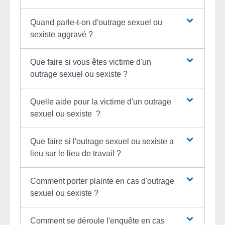
Quand parle-t-on d'outrage sexuel ou
sexiste aggravé ?
Que faire si vous êtes victime d'un
outrage sexuel ou sexiste ?
Quelle aide pour la victime d'un outrage
sexuel ou sexiste ?
Que faire si l'outrage sexuel ou sexiste a
lieu sur le lieu de travail ?
Comment porter plainte en cas d'outrage
sexuel ou sexiste ?
Comment se déroule l'enquête en cas