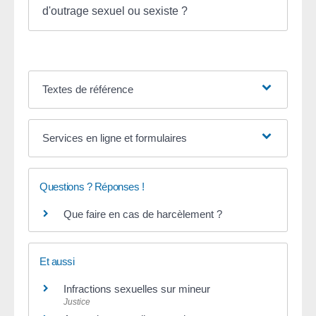
d'outrage sexuel ou sexiste ?
Textes de référence
Services en ligne et formulaires
Questions ? Réponses !
Que faire en cas de harcèlement ?
Et aussi
Infractions sexuelles sur mineur
Justice