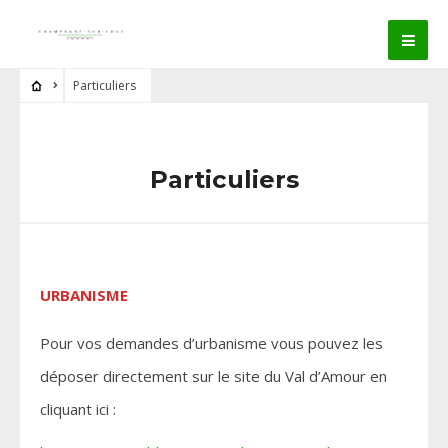
Particuliers
Particuliers
URBANISME
Pour vos demandes d’urbanisme vous pouvez les
déposer directement sur le site du Val d’Amour en
cliquant ici :