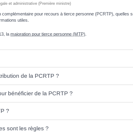
légale et administrative (Première ministre)
on complémentaire pour recours à tierce personne (PCRTP), quelles son
mations utiles.
3, la
majoration pour tierce personne (MTP)
.
ttribution de la PCRTP ?
our bénéficier de la PCRTP ?
TP ?
s sont les règles ?