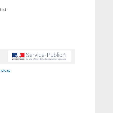
ici :
andicap