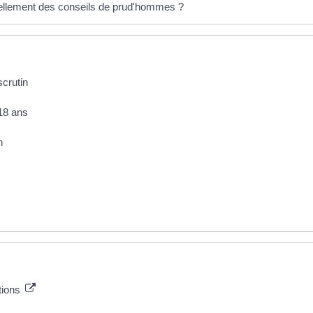
vellement des conseils de prud'hommes ?
scrutin
 18 ans
n
ctions