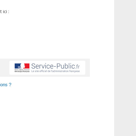
ici :
ions ?