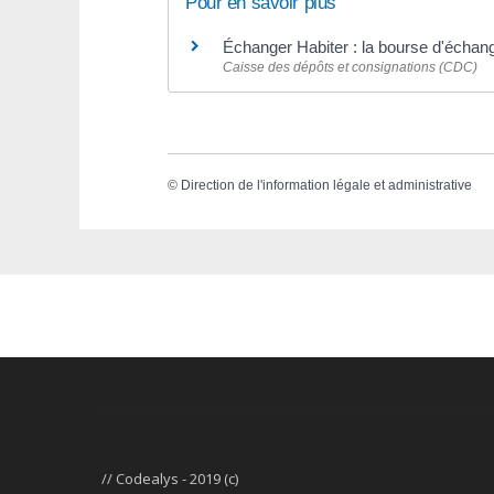
Pour en savoir plus
Échanger Habiter : la bourse d'échan
Caisse des dépôts et consignations (CDC)
©
Direction de l'information légale et administrative
// Codealys - 2019 (c)