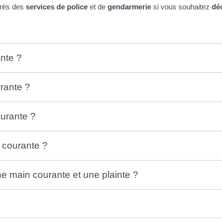
près des
services de police
et de
gendarmerie
si vous souhaitez
déc
nte ?
rante ?
urante ?
n courante ?
une main courante et une plainte ?