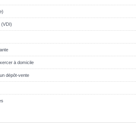
e)
 (VDI)
lante
exercer à domicile
 un dépôt-vente
es