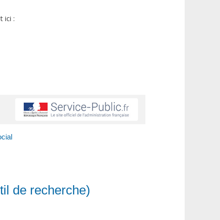
ici :
cial
il de recherche)