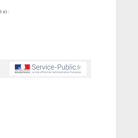
ici :