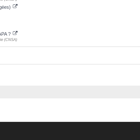
 âgées)
'APA ?
mie (CNSA)