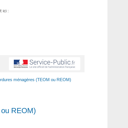
ici :
s ordures ménagères (TEOM ou REOM)
M ou REOM)