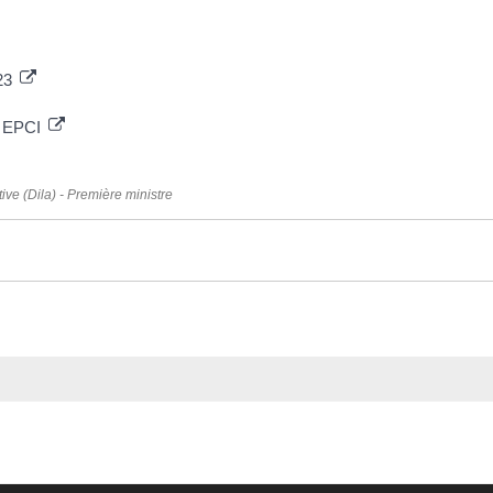
023
s EPCI
tive (Dila) - Première ministre