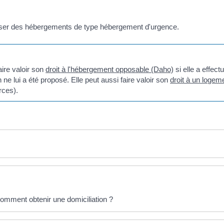
ser des hébergements de type hébergement d'urgence.
aire valoir son
droit à l'hébergement opposable (Daho)
si elle a effe
e lui a été proposé. Elle peut aussi faire valoir son
droit à un logem
rces).
comment obtenir une domiciliation ?