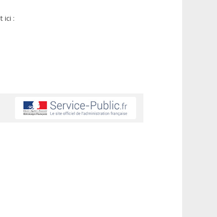
ici :