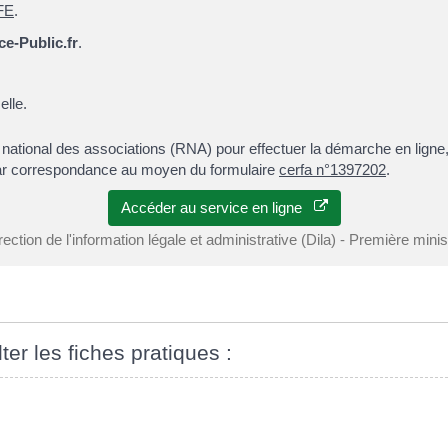
FE
.
e-Public.fr
.
elle.
ire national des associations (RNA) pour effectuer la démarche en lign
 par correspondance au moyen du formulaire
cerfa n°1397202
.
Accéder au service en ligne
rection de l'information légale et administrative (Dila) - Première minis
ter les fiches pratiques :