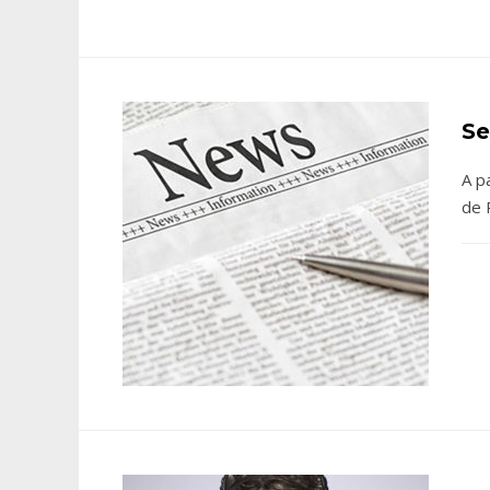
Se
A p
de 