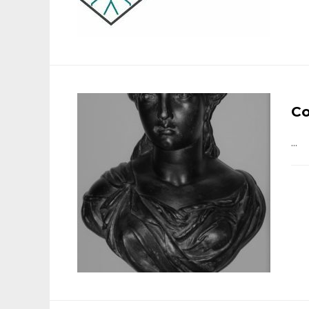
Co
...