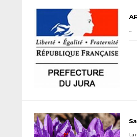
A
...
Sa
La 