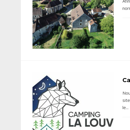
Afi
nor
Ca
Nou
sit
le
...