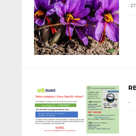
: 2
R
...