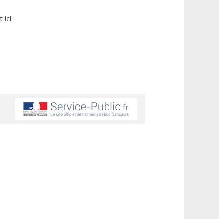
ici :