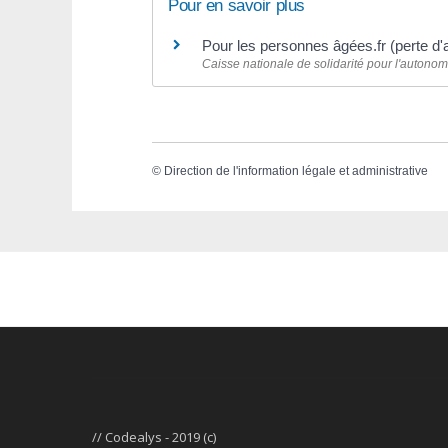
Pour en savoir plus
Pour les personnes âgées.fr (perte d
Caisse nationale de solidarité pour l'autono
©
Direction de l'information légale et administrative
// Codealys - 2019 (c)