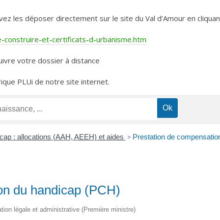
les déposer directement sur le site du Val d’Amour en cliquant 
construire-et-certificats-d-urbanisme.htm
ivre votre dossier à distance
rique PLUi de notre site internet.
cap : allocations (AAH, AEEH) et aides
>
Prestation de compensatio
on du handicap (PCH)
ation légale et administrative (Première ministre)