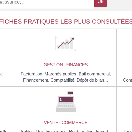
FICHES PRATIQUES LES PLUS CONSULTÉE
GESTION - FINANCES
de
Facturation,
Marchés publics,
Bail commercial,
Financement,
Comptabilité,
Dépôt de bilan…
Cont
VENTE - COMMERCE
elle,
Soldes,
Prix,
Enseignes,
Restauration,
Import -
Tou