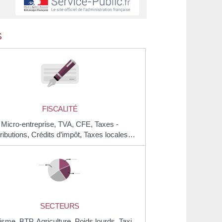
S
FISCALITÉ
Micro-entreprise,
TVA,
CFE,
Taxes -
ributions,
Crédits d’impôt,
Taxes locales…
SECTEURS
risme,
BTP
,
Agriculture,
Poids lourds,
Taxi,