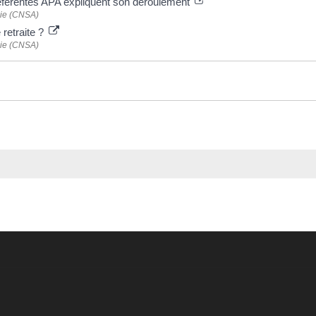
 référentes APA expliquent son déroulement
mie (CNSA)
 retraite ?
mie (CNSA)