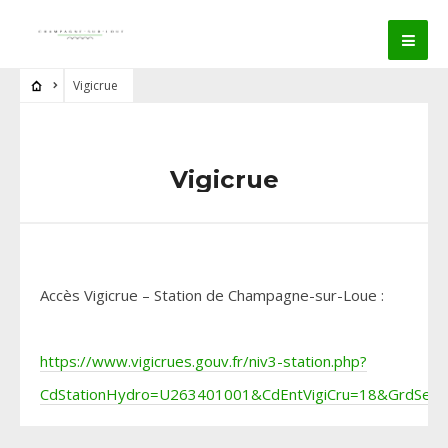
Vigicrue
Vigicrue
Accès Vigicrue – Station de Champagne-sur-Loue :
https://www.vigicrues.gouv.fr/niv3-station.php?
CdStationHydro=U263401001&CdEntVigiCru=18&GrdSerie