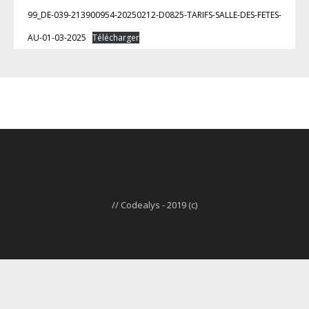
99_DE-039-213900954-20250212-D0825-TARIFS-SALLE-DES-FETES-
AU-01-03-2025
Télécharger
// Codealys - 2019 (c)