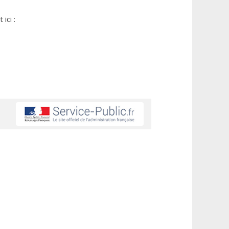
ici :