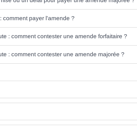
ise ou un délai pour payer une amende majorée ?
e : comment payer l'amende ?
ute : comment contester une amende forfaitaire ?
oute : comment contester une amende majorée ?