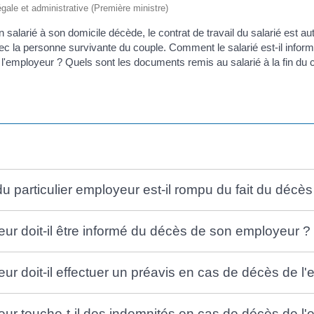
légale et administrative (Première ministre)
n salarié à son domicile décède, le contrat de travail du salarié est 
vec la personne survivante du couple. Comment le salarié est-il info
 l'employeur ? Quels sont les documents remis au salarié à la fin du c
 du particulier employeur est-il rompu du fait du décè
yeur doit-il être informé du décès de son employeur ?
eur doit-il effectuer un préavis en cas de décès de l
yeur touche-t-il des indemnités en cas de décès de l