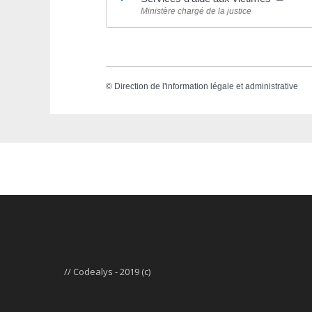
Ministère chargé de la justice
©
Direction de l'information légale et administrative
// Codealys - 2019 (c)