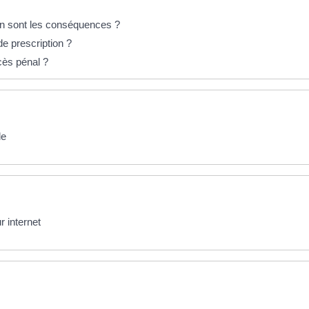
 en sont les conséquences ?
de prescription ?
ocès pénal ?
le
r internet