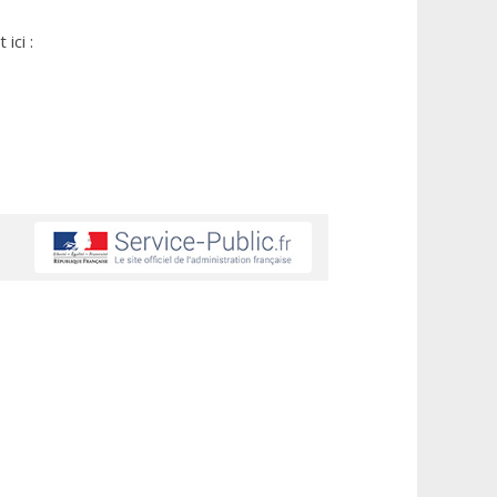
ici :