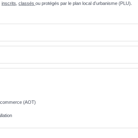
s
inscrits
,
classés
ou protégés par le plan local d'urbanisme (PLU).
un commerce (AOT)
llation