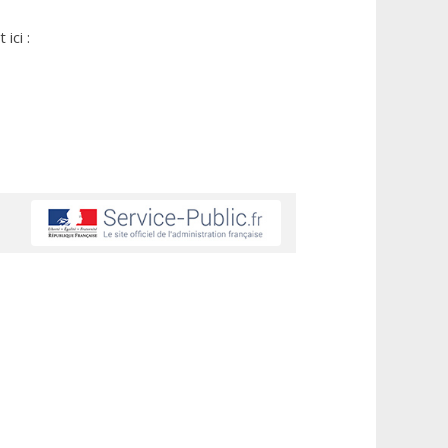
ici :