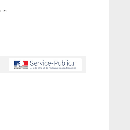
ici :